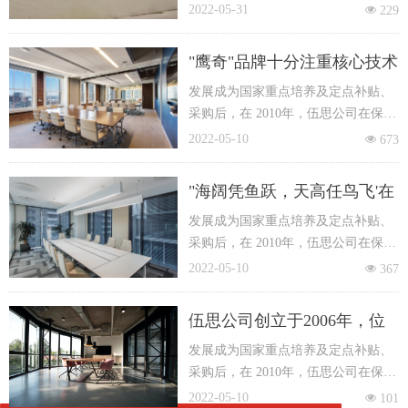
环保，清新能源--沼气，其灶具，热
2022-05-31
넶
229
水器，保暖灯等国家大力支持及推广
设备的厂家。发展成为国家重点培养
"鹰奇"品牌十分注重核心技术
对象及定点补贴供应商，在2010年，
的创新研发，引进多条全新
发展成为国家重点培养及定点补贴、
伍思公司在保持生活产品销售稳定增
采购后，在 2010年，伍思公司在保持
长的基础上，全面进军新的产品领
的工序完整、设备先进的生
生活产品销售稳定增长的基础上，全
域，以实用耐用与新颖为理念，推出
2022-05-10
넶
673
产线，严 谨精造，严密检
面进军新的产品领域，以卓越 创新、
电风扇、家用燃气炉、抽油烟机、家
测，铸造"卓越优质"的产品内
追求优质为理念，推出抽油烟机、炉
用燃气热水器，消毒柜等精品厨卫电
"海阔凭鱼跃，天高任鸟飞'在
灶、热水器、消毒柜等精品厨卫电
器，我公司专注核心技术的创新研
涵
未来，鹰奇将坚持不断创
发展成为国家重点培养及定点补贴、
器，创立"鹰奇" 品牌。
发，引进多条工序完整，设备先进的
采购后，在 2010年，伍思公司在保持
生产线，严谨精造，严密检测，铸
新，打造更多优质厨电产品
生活产品销售稳定增长的基础上，全
造“实用优质”的产品内涵。同时为了
2022-05-10
넶
367
推向市 场，争取成为行业的
面进军新的产品领域，以卓越 创新、
满足市场和不同消费者的需求，我公
领航者，做中国最优秀的品
追求优质为理念，推出抽油烟机、炉
司深入研究当前厨电流行趋势，吸取
伍思公司创立于2006年，位
灶、热水器、消毒柜等精品厨卫电
潮流厨电产品元素，组建了一支优秀
牌！
于家电王国顺德，以环保、
发展成为国家重点培养及定点补贴、
器，创立"鹰奇" 品牌。
专业的产品设计队伍，确保公司产品
采购后，在 2010年，伍思公司在保持
清洁能源-沼气，其灶具、热
设计的实用耐用与新颖。我公司连续
生活产品销售稳定增长的基础上，全
2022-05-10
넶
101
多年获得当地政府部门授予的“质量诚