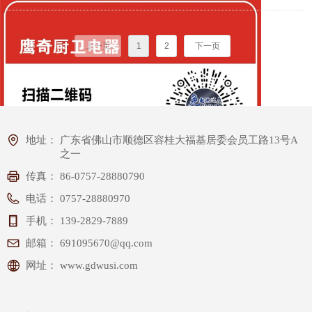
水器、 保暖灯等国家大力支
面进军新的产品领域，以卓越 创新、
信放心单位”、“用户满意企业”等牌匾
持及推广设备起家。
追求优质为理念，推出抽油烟机、炉
称号，公司自主研发的产品还申请了
灶、热水器、消毒柜等精品厨卫电
多项外观和结构专利；公司生产的电
上一页
1
2
下一页
器，创立"鹰奇" 品牌。
风扇、家用燃气灶具、家用燃气热水
器、吸油烟机等产品均按照国家相关
政策要求全部通过了国家强制性产品
认证，并获得国家强制性产品认证证
书，同时达到国家能效等级标准要
地址：
广东省佛山市顺德区容桂大福基居委会员工路13号A
求。全心全意的为懂得生活的人们，
之一
营造“爱生活更懂生活”氛围。
传真：
86-0757-28880790
电话：
0757-28880970
手机：
139-2829-7889
邮箱：
691095670@qq.com
网址：
www.gdwusi.com