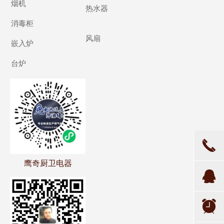
烟机
热水器
消毒柜
风扇
嵌入炉
台炉
끅
鹰奇厨卫电器
뀩
뀥