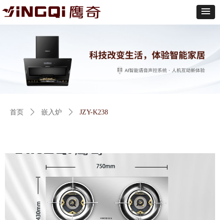
首页
ꄲ
嵌入炉
ꄲ
JZY-K238