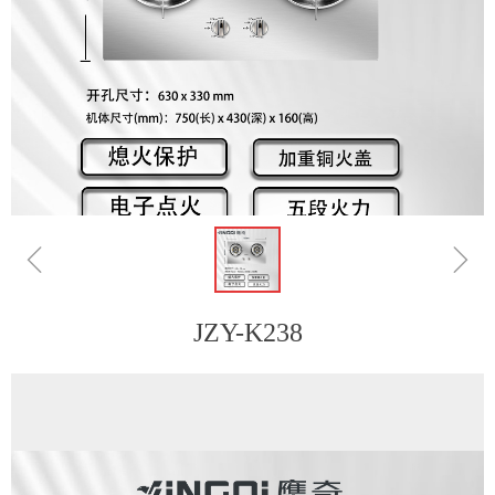
ꁆ
ꁇ
JZY-K238