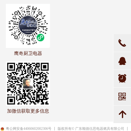
끅
鹰奇厨卫电器
뀩
뀥
낃
加微信获取更多信息
녕
粤公网安备44060602002306号
版权所有© 广东顺德伍思电器燃具有限公司