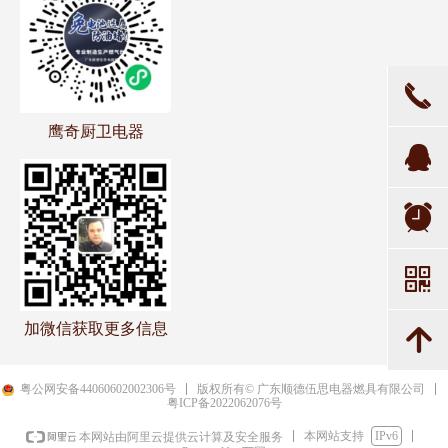
끅
鹰奇厨卫电器
뀩
뀥
낃
加微信获取更多信息
녕
粤公网安备44060602002306号
版权所有© 广东顺德伍思电器燃具有限公司
粤ICP备2022062076号
本网站支持
IPv6
本网站由阿里云提供云计算及安全服务