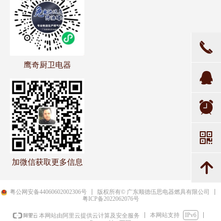
끅
鹰奇厨卫电器
뀩
뀥
낃
加微信获取更多信息
녕
粤公网安备44060602002306号
版权所有© 广东顺德伍思电器燃具有限公司
粤ICP备2022062076号
本网站支持
IPv6
本网站由阿里云提供云计算及安全服务