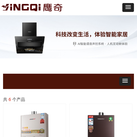
共
6
个产品