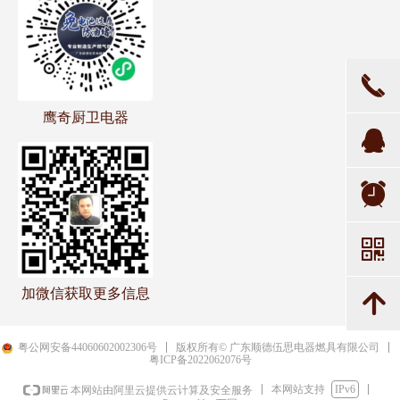
끅
鹰奇厨卫电器
뀩
뀥
낃
加微信获取更多信息
녕
粤公网安备44060602002306号
版权所有© 广东顺德伍思电器燃具有限公司
粤ICP备2022062076号
本网站支持
IPv6
本网站由阿里云提供云计算及安全服务