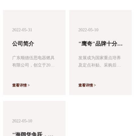
及定点补贴供应商，在2010年，
伍思公司在保持生活产品销售稳
定增长的基础上，全面进军新的
产品领域，以实用耐用与新颖为
2022-05-31
2022-05-10
理念，推出电风扇、家用燃气
炉、抽油烟机、家用燃气热水
公司简介
"鹰奇"品牌十分注
器，消毒柜等精品厨卫电器，我
重核心技术的创新
公司专注核心技术的创新研发，
研发，引进多条全
广东顺德伍思电器燃具
发展成为国家重点培养
引进多条工序完整，设备先进的
新的工序完整、设
有限公司，创立于2006
及定点补贴、采购后，
生产线，严谨精造，严密检测，
备先进的生产线，
年，位于家电王国顺
在 2010年，伍思公司在
铸造“实用优质”的产品内涵。同
严 谨精造，严密
德，以环保，清新能源-
保持生活产品销售稳定
时为了满足市场和不同消费者的
检测，铸造"卓越
查看详情 >
查看详情 >
-沼气，其灶具，热水
增长的基础上，全面进
需求，我公司深入研究当前厨电
优质"的产品内涵
器，保暖灯等国家大力
军新的产品领域，以卓
流行趋势，吸取潮流厨电产品元
支持及推广设备的厂
越 创新、追求优质为理
素，组建了一支优秀专业的产品
家。发展成为国家重点
念，推出抽油烟机、炉
设计队伍，确保公司产品设计的
培养对象及定点补贴供
灶、热水器、消毒柜等
实用耐用与新颖。我公司连续多
2022-05-10
应商，在2010年，伍思
精品厨卫电器，创立"鹰
年获得当地政府部门授予的“质量
公司在保持生活产品销
奇" 品牌。
诚信放心单位”、“用户满意企
"海阔凭鱼跃，天