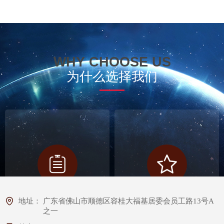
WHY CHOOSE US
为什么选择我们
地址：
广东省佛山市顺德区容桂大福基居委会员工路13号A
16+
100%
之一