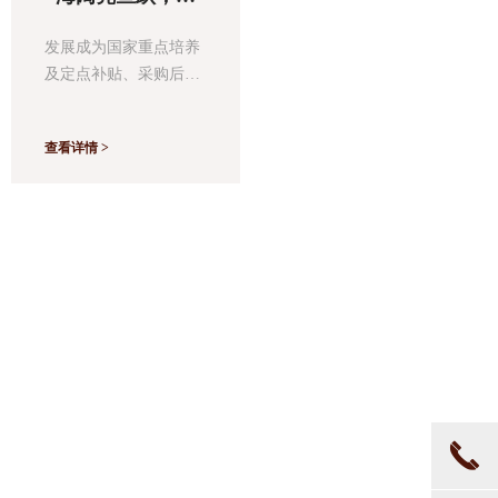
售稳定增长的基础上，
业”等牌匾称号，公司自主研发的
高任鸟飞'在未
全面进军新的产品领
来，鹰奇将坚持不
产品还申请了多项外观和结构专
发展成为国家重点培养
域，以实用耐用与新颖
断创新，打造更多
利；公司生产的电风扇、家用燃
及定点补贴、采购后，
为理念，推出电风扇、
优质厨电产品推向
气灶具、家用燃气热水器、吸油
在 2010年，伍思公司在
家用燃气炉、抽油烟
市 场，争取成为
烟机等产品均按照国家相关政策
保持生活产品销售稳定
行业的领航者，做
机、家用燃气热水器，
查看详情 >
要求全部通过了国家强制性产品
增长的基础上，全面进
中国最优秀的品
消毒柜等精品厨卫电
认证，并获得国家强制性产品认
军新的产品领域，以卓
牌！
器，我公司专注核心技
证证书，同时达到国家能效等级
越 创新、追求优质为理
术的创新研发，引进多
标准要求。全心全意的为懂得生
念，推出抽油烟机、炉
条工序完整，设备先进
活的人们，营造“爱生活更懂生
灶、热水器、消毒柜等
的生产线，严谨精造，
活”氛围。
精品厨卫电器，创立"鹰
严密检测，铸造“实用优
奇" 品牌。
质”的产品内涵。同时为
了满足市场和不同消费
者的需求，我公司深入
研究当前厨电流行趋
势，吸取潮流厨电产品
끅
元素，组建了一支优秀
专业的产品设计队伍，