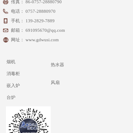
传真：
86-0757-28880790
年行业经验
客户满意度
电话：
0757-28880970
手机：
139-2829-7889
邮箱：
691095670@qq.com
网址：
www.gdwusi.com
烟机
热水器
消毒柜
120+
60+
风扇
嵌入炉
建立合作关系
驻全球办事处
台炉