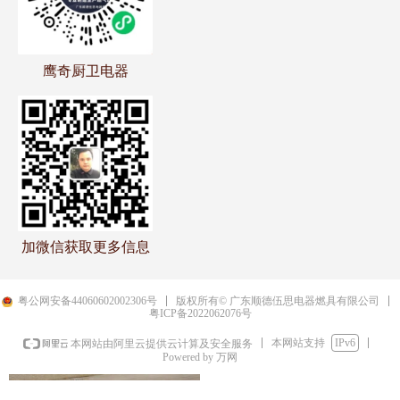
鹰奇厨卫电器
NEWS CENTER
新闻资讯
公司简介
加微信获取更多信息
广东顺德伍思电器燃具有限公
司，创立于2006年，位于家电王
粤公网安备44060602002306号
版权所有© 广东顺德伍思电器燃具有限公司
粤ICP备2022062076号
国顺德，以环保，清新能源--沼
气，其灶具，热水器，保暖灯等
本网站支持
IPv6
本网站由阿里云提供云计算及安全服务
2022-05-31
Powered by 万网
넶
229
国家大力支持及推广设备的厂
家。发展成为国家重点培养对象